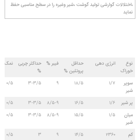
،اختلالات گوارشی تولید گوشت ،شیر وغیره را در سطح مناسبی حفظ
نماید
نوع
انرژی دهی
حداقل
فیبر %
حداکثر چربی
نمک %
خوراک
پروتئین %
%
سوپر
۱/۷
۱۸/۵
۹
۳-۳/۵
۰/۵
شیر
پر شیر
۱/۶
۱۶/۵
۸/۵-۹
۳-۳/۵
۰/۵
میان
۱/۵
۱۵/۵
۸/۵-۹
۳-۳/۵
۰/۵
شیر
کم
۲۳۶۰
۱۴/۵
۹
۳
۰/۵