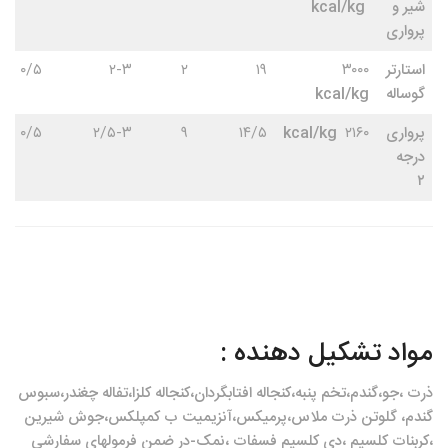
شیر و
kcal/kg
پرواری
استارتر
۳۰۰۰
۱۹
۲
۲-۳
۰/۵
گوساله
kcal/kg
پرواری
۲۱۶۰
kcal/kg
۱۴/۵
۹
۲/۵-۳
۰/۵
درجه
۲
مواد تشکیل دهنده :
ذرت ،جو،گندم،تخم پنبه،کنجاله افتابگردان،کنجاله کلزا،تفاله چغندر،سبوس
گندم، گلوتن ذرت ملاس،پرمیکس،آنزیمیت ب کمپلکس،جوش شیرین
،کربنات کلسیم ،دی کلسیم فسفات ،نمک-در ضمن فرمولهای سفارشی