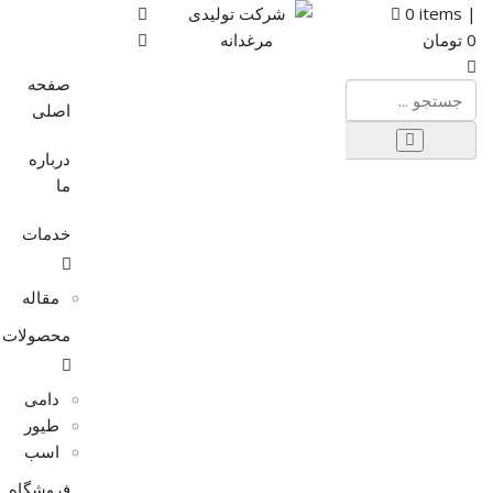
0
items |
0
تومان
صفحه
اصلی
درباره
ما
خدمات
مقاله
محصولات
دامی
طیور
اسب
فروشگاه