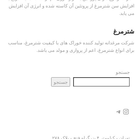
افزایش سن شترمرغ از پروتئین آن کاسته شده و انرژی آن افزایش
می یابد.
شترمرغ
شرکت مرغدانه تولید کننده خوراک های با کیفیت شترمرغ، مناسب
برای انواع شترمرغ، اعم از پرواری و مولد می باشد.
جستجو
جستجو
شبکه های اجتماعی
تلگرام
اینستاگرم
دفتر مرکزی
تهران - کیلومتر ۴ بزرگراه فتح - پلاک ۲۷۸