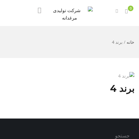
0
خانه
/
برند 4
برند 4
جستجو