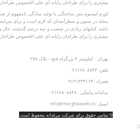
بیشتری را برای طراحان رایانه ای علی الخصوص طراحان خ
لورم ایپسوم متن ساختگی با تولید سادگی نامفهوم از صنع
مجله در ستون و سطرآنچنان که لازم است و برای شرایط ف
باشد. کتابهای زیادی در شصت و سه درصد گذشته، حال و آ
بیشتری را برای طراحان رایانه ای علی الخصوص طراحان خ
دفتر مرکزی
تهران - کیلومتر ۴ بزرگراه فتح - پلاک ۲۷۸
تلفن: ۰۲۱۶۶۸۰۸۸۴۴
همراه : ۰۹۱۲۱۲۳۳۱۶۴
سامانه پیامکی : ۰۲۱۶۶۸۰۸۸۴۸
ایمیل :info@morghdaneh.co
© تمامی حقوق برای شرکت مرغدانه محفوظ است.